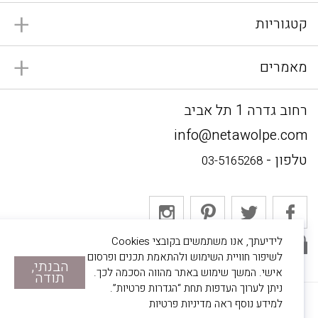
קטגוריות
מאמרים
רחוב גדרה 1 תל אביב
info@netawolpe.com
טלפון -
03-5165268
לידיעתך, אנו משתמשים בקובצי Cookies
אתר מאובטח
לשיפור חוויית השימוש ולהתאמת תכנים ופרסום
הבנתי,
אישי. המשך שימוש באתר מהווה הסכמה לכך.
תודה
ניתן לערוך העדפות תחת “הגדרות פרטיות”.
© 2022 נטע וולפה. כל הזכויות שמורות.
למידע נוסף ראה
מדיניות פרטיות