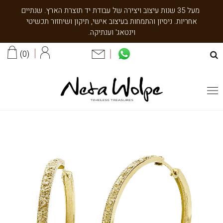
מעל 35 שנות עיצוב ויצירה של עבודת יד תוצרת הארץ. שנתיים
אחריות. ניסיון והתמחות בעיצוב אישי, תיקון ושיחזור תכשיטי
וינטאג' וענתיקה.
0