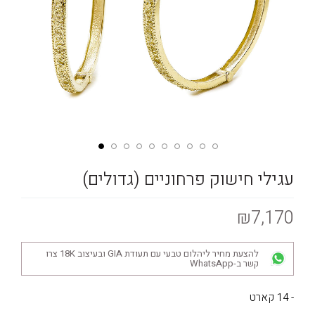
עגילי חישוק פרחוניים (גדולים)
₪7,170
להצעת מחיר ליהלום טבעי עם תעודת GIA ובעיצוב 18K צרו
קשר ב-WhatsApp
- 14 קארט