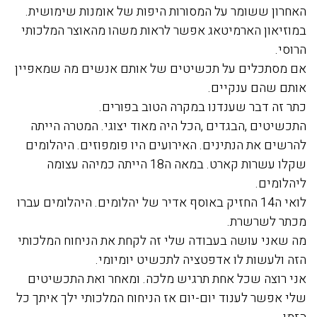
האחרון ששומר על המסורות היפות של אומנות שימושית.
במוזיאון הארמיטאג אפשר לראות משהו מהאוצר המלכותי
הרוסי.
אם מסתכלים על תכשיטים של אותם אנשים מה שמאפיין
אותם שהם ענקיים.
כתר זה דבר שענדנו במקרה הטוב בפורים.
התכשיטים ,הבגדים ,הכל היה מאוד יצוגי. המטרה הייתה
להרשים את הנתינים. האירועים היו פומפוזים. היהלומים
שקלו עשרות קארט. במאה ה18 הייתה כמיהה עצומה
ליהלומים.
לואי ה14 החזיק באוסף אדיר של יהלומים. היהלומים עברו
מכתר לשרשרת.
מה שאני עושה בעבודה שלי זה לקחת את הניחוח המלכותי
הזה ולעשות לו אדפטציה לתכשיט יומיומי.
אני רוצה שכל אחת תרגיש מלכה. ומאחר ואת התכשיטים
שלי אפשר לענוד יום-יום אז הניחוח המלכותי ילך איתך כל