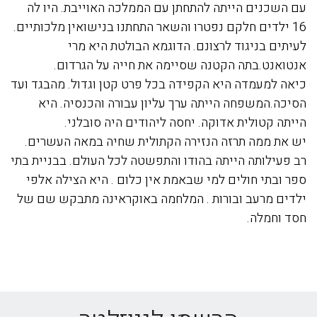
עם השכנים הייתה להתחתן עם הממלכה האוייבת. היו לה
16 ילדים חלקם נפטרו והשאר התחתנו בנישואין מלכותיים.
לעיתים בניגוד לרצונם. הדוגמא הבולטת היא מרי
אנטואנט.בתה הקטנה שסיימה את חייה על הגרדום.
כיאה למעמדה היא הקפידה בכל פרט קטן וגדול. מהבגד ועד
הסיכה.המשפחה הייתה ערך עליון עבורה והכנסיה. היא
הייתה קטולית אדוקה. יחסה ליהודים היה סובלני.
יש את ממה תרזה הנזירה הקתולית שחיה במאה העשרים.
רב פעילותה הייתה בהודו והתפשטה לכל העולם. בבניית בתי
ספר ובתי חולים למי שבאמת אין כלום . היא הצילה אלפי
ילדים מרעב ובורות . המלחמה באוקראינה מתבקש שם של
חסד וחמלה.