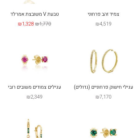
צמיד זהב פרחוני
טבעת V משובצת אמרלד
₪1,328
₪1,770
₪4,519
עגילי חישוק פרחוניים (גדולים)
עגילים צמודים משובים רובי
₪2,349
₪7,170