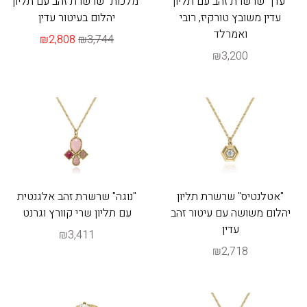
"עדן" שרשרת זהב עם תליון
"מלכות" שרשרת זהב עם תליון
עדין משובץ טורקיז, רובי
יהלום בעיטור עדין
ואמרלד
₪2,808
₪3,744
₪3,200
"אטלנטיס" שרשרת תליון
"נוגה" שרשרת זהב אלגנטית
יהלום משושה עם עיטור זהב
עם תליון שרי קוורץ וגרנט
עדין
₪3,411
₪2,718