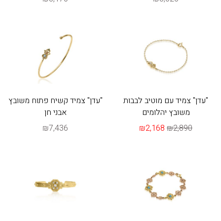
"עדן" צמיד עם מוטיב לבבות
"עדן" צמיד קשיח פתוח משובץ
משובץ יהלומים
אבני חן
₪7,436
₪2,168
₪2,890