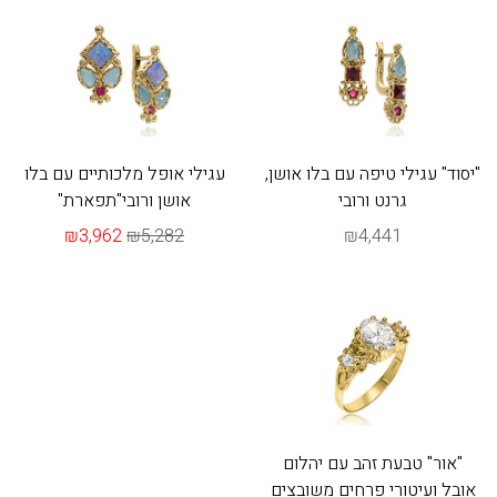
"יסוד" עגילי טיפה עם בלו אושן,
עגילי אופל מלכותיים עם בלו
גרנט ורובי
אושן ורובי"תפארת"
₪3,962
₪5,282
₪4,441
"אור" טבעת זהב עם יהלום
אובל ועיטורי פרחים משובצים