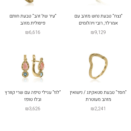
"נצח" טבעת נחש מזהב עם
"עיר של זהב" טבעת חותם
אמרלד, רובי ויהלומים
פיסולית מזהב
₪6,616
₪9,129
"חסד" טבעת סטאקינג / נישואין
"לוז" עגילי טיפה עם שרי קוורץ
מזהב מעוטרת
ובלו טופז
₪3,626
₪2,241