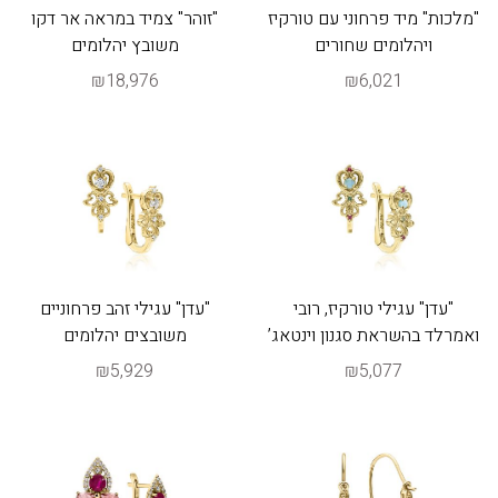
"מלכות" מיד פרחוני עם טורקיז
"זוהר" צמיד במראה אר דקו
ויהלומים שחורים
משובץ יהלומים
₪18,976
₪6,021
"עדן" עגילי טורקיז, רובי
"עדן" עגילי זהב פרחוניים
ואמרלד בהשראת סגנון וינטאג’
משובצים יהלומים
₪5,929
₪5,077