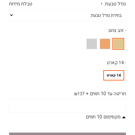
גודל טבעת:
טבלת מידות
- זהב צהוב
- 14 קארט
14 קארט
חריטה עד 10 תווים
+
₪137
מקסימום 10 תווים