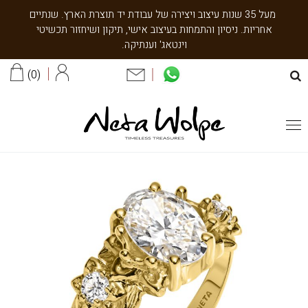
מעל 35 שנות עיצוב ויצירה של עבודת יד תוצרת הארץ. שנתיים
אחריות. ניסיון והתמחות בעיצוב אישי, תיקון ושיחזור תכשיטי
וינטאג' וענתיקה.
0