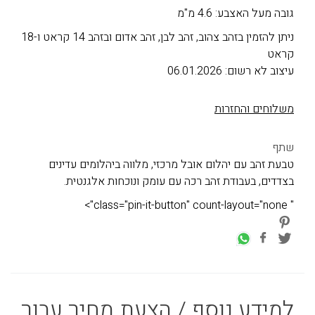
גובה מעל האצבע: 4.6 מ"מ
ניתן להזמין בזהב צהוב, זהב לבן, זהב אדום ובזהב 14 קראט ו-18
קראט
עיצוב לא רשום: 06.01.2026
משלוחים והחזרות
שתף
טבעת זהב עם יהלום אובל מרכזי, מלווה ביהלומים עדינים
בצדדים, בעבודת זהב רכה עם עומק ונוכחות אלגנטית.
" class="pin-it-button" count-layout="none">
למידע נוסף / הצעת מחיר עבור