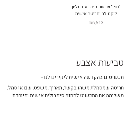
"סול" שרשרת זהב עם תליון
לוקט לב וחריטה אישית
₪6,513
טביעות אצבע
תכשיטים בהקדשה אישית ליקירים לנו -
חריטה שמסמלת משהו בקשר, תאריך, משפט, שם או סמל,
משלימה את התכשיט למתנה סימבולית אישית ומיוחדת!