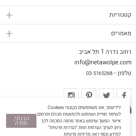
קטגוריות
מאמרים
רחוב גדרה 1 תל אביב
info@netawolpe.com
טלפון -
03-5165268
לידיעתך, אנו משתמשים בקובצי Cookies
אתר מאובטח
לשיפור חוויית השימוש ולהתאמת תכנים ופרסום
הבנתי,
אישי. המשך שימוש באתר מהווה הסכמה לכך.
תודה
ניתן לערוך העדפות תחת “הגדרות פרטיות”.
© 2022 נטע וולפה. כל הזכויות שמורות.
למידע נוסף ראה
מדיניות פרטיות