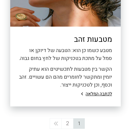
מטבעות זהב
מטבע כשמו כן הוא: הטבעה של דיוקן או
סמל על מתכת בטכניקות של לחץ בחום גבוה.
הקשר בין מטבעות לתכשיטים הוא עתיק
יומין ומתקשר לחומרים מהם הם עשויים. זהב
וכסף, וכן לטכניקות ייצור.
לכתבה המלאה
עמוד
עמוד
הבא
עמוד
2
You're currently reading page
1