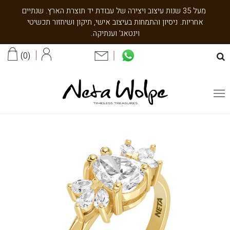
מעל 35 שנות עיצוב ויצירה של עבודת יד תוצרת הארץ. שנתיים
אחריות. ניסיון והתמחות בעיצוב אישי, תיקון ושיחזור תכשיטי
וינטאג' וענתיקה.
0