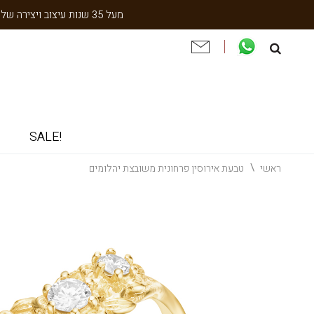
מעל 35 שנות עיצוב ויצירה של עבודת יד תוצרת הארץ. שנתיים אחריות. ניסיון והתמחות בעיצוב אישי, תיקון ושיחזור תכשיטי וינטאג' וענתיקה.
!SALE
ראשי
טבעת אירוסין פרחונית משובצת יהלומים