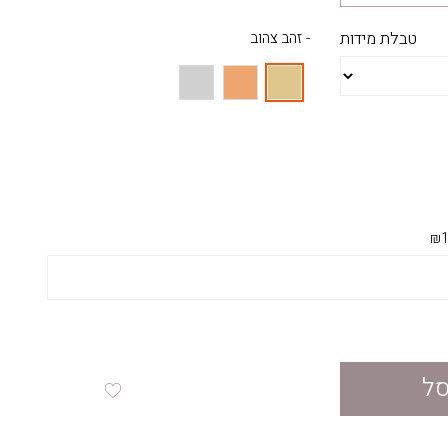
טבלת מידות
- זהב צהוב
₪1
סל