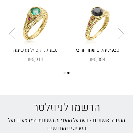
בי
טבעת יהלום שחור ורובי
טבעת קוקטייל מרשימה
"קו
₪6,911
₪6,384
הרשמו לניוזלטר
תהיו הראשונים לדעת על ההטבות השונות, המבצעים ועל
הפריטים החדשים