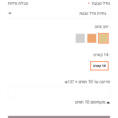
גודל טבעת:
טבלת מידות
- זהב צהוב
- 14 קארט
14 קארט
חריטה עד 10 תווים
+
₪137
מקסימום 10 תווים