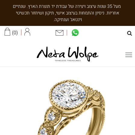
מעל 35 שנות עיצוב ויצירה של עבודת יד תוצרת הארץ. שנתיים
אחריות. ניסיון והתמחות בעיצוב אישי, תיקון ושיחזור תכשיטי
וינטאג' וענתיקה.
0