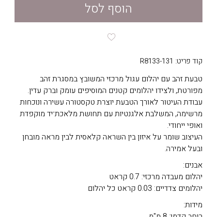
הוסף לסל
קוד פריט: R8133-131
טבעת זהב עם יהלום עגול מרכזי המשובץ במסגרת זהב
מפורטת, ולצידו יהלומים קטנים המוסיפים עומק וברק עדין.
עבודת העיטור לאורך הטבעת יוצרת טקסטורה עשירה ונוכחות
מרשימה, המשלבת אלגנטיות עם תחושת מלאכת־יד מוקפדת
ואופי ייחודי.
העיצוב שומר על איזון בין השראה קלאסית לבין מראה מובחן
ובעל אמירה.
אבנים:
יהלום מעבדה מרכזי: 0.7 קראט
יהלומים צדדיים: 0.03 קראט כל יהלום
מידות:
רוחב קדמי: 8 מ"מ