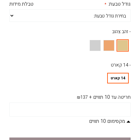
גודל טבעת:
טבלת מידות
- זהב צהוב
- 14 קארט
14 קארט
חריטה עד 10 תווים
+
₪137
מקסימום 10 תווים