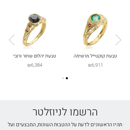
ת
טבעת קוקטייל מרשימה
טבעת יהלום שחור ורובי
"ז
ס
₪6,384
₪6,911
הרשמו לניוזלטר
תהיו הראשונים לדעת על ההטבות השונות, המבצעים ועל