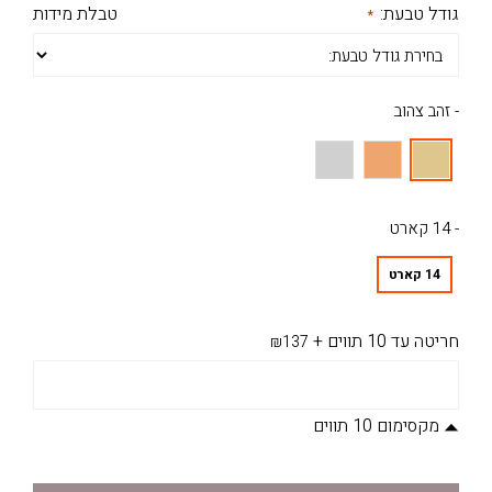
גודל טבעת:
טבלת מידות
- זהב צהוב
- 14 קארט
14 קארט
חריטה עד 10 תווים
+
₪137
מקסימום 10 תווים