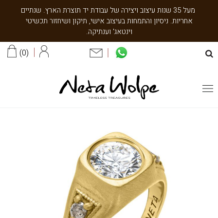
מעל 35 שנות עיצוב ויצירה של עבודת יד תוצרת הארץ. שנתיים
אחריות. ניסיון והתמחות בעיצוב אישי, תיקון ושיחזור תכשיטי
וינטאג' וענתיקה.
0