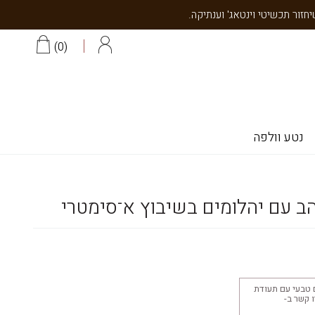
0
נטע וולפה
הב עם יהלומים בשיבוץ א־סימטרי
 טבעי עם תעודת
יצוב 18K צרו קשר ב-