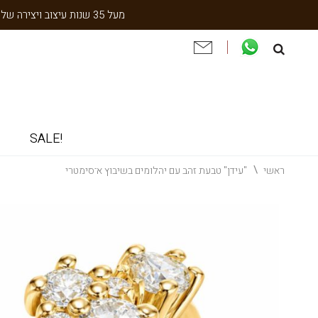
מעל 35 שנות עיצוב ויצירה של עבודת יד תוצרת הארץ. שנתיים אחריות. ניסיון והתמחות בעיצוב אישי, תיקון ושיחזור תכשיטי וינטאג' וענתיקה.
!SALE
ראשי
"עידן" טבעת זהב עם יהלומים בשיבוץ א־סימטרי