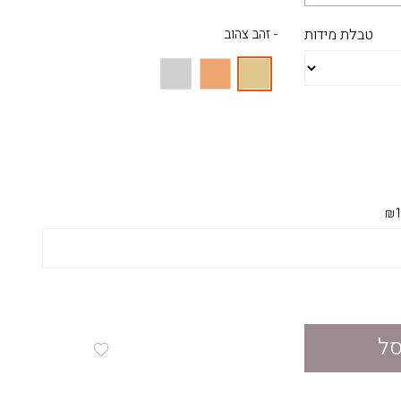
טבלת מידות
- זהב צהוב
₪1
סל