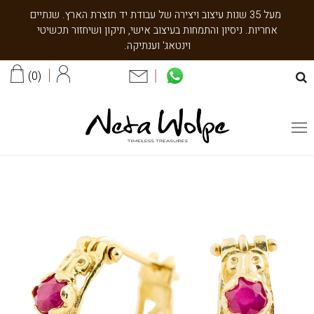
מעל 35 שנות עיצוב ויצירה של עבודת יד תוצרת הארץ. שנתיים
אחריות. ניסיון והתמחות בעיצוב אישי, תיקון ושיחזור תכשיטי
וינטאג' וענתיקה.
0