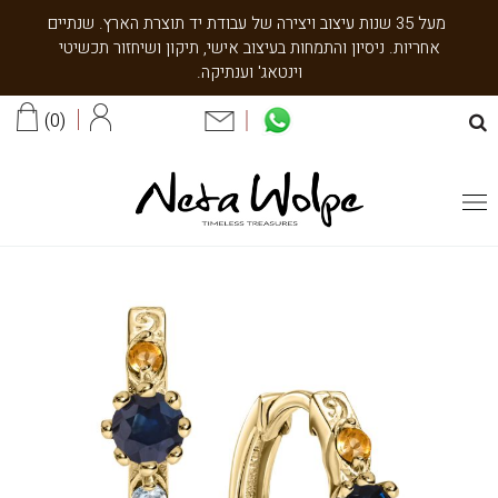
מעל 35 שנות עיצוב ויצירה של עבודת יד תוצרת הארץ. שנתיים
אחריות. ניסיון והתמחות בעיצוב אישי, תיקון ושיחזור תכשיטי
וינטאג' וענתיקה.
0