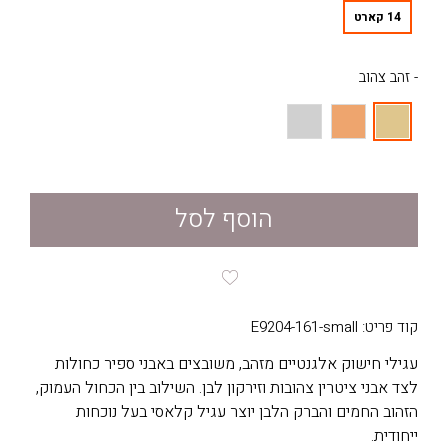
14 קארט
- זהב צהוב
הוסף לסל
קוד פריט: E9204-161-small
עגילי חישוק אלגנטיים מזהב, משובצים באבני ספיר כחולות
לצד אבני ציטרין צהובות וזירקון לבן. השילוב בין הכחול העמוק,
הזהוב החמים והברק הלבן יוצר עגיל קלאסי בעל נוכחות
ייחודית.