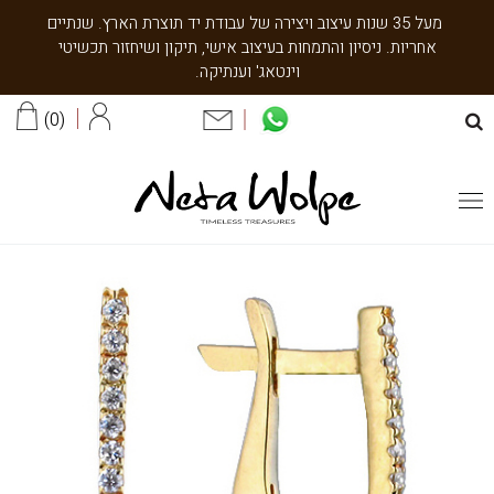
מעל 35 שנות עיצוב ויצירה של עבודת יד תוצרת הארץ. שנתיים
אחריות. ניסיון והתמחות בעיצוב אישי, תיקון ושיחזור תכשיטי
וינטאג' וענתיקה.
0