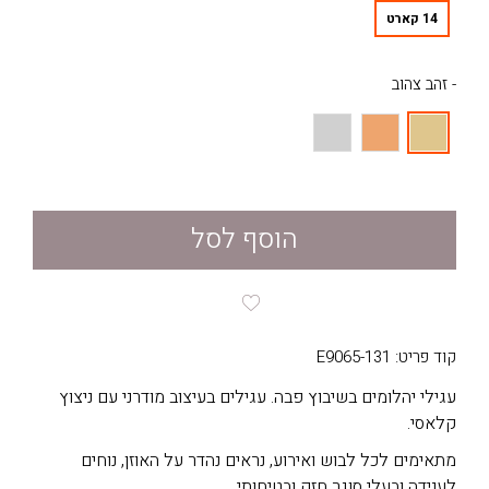
14 קארט
- זהב צהוב
הוסף לסל
קוד פריט: E9065-131
עגילי יהלומים בשיבוץ פבה. עגילים בעיצוב מודרני עם ניצוץ
קלאסי.
מתאימים לכל לבוש ואירוע, נראים נהדר על האוזן, נוחים
לענידה ובעלי סוגר חזק ובטיחותי.