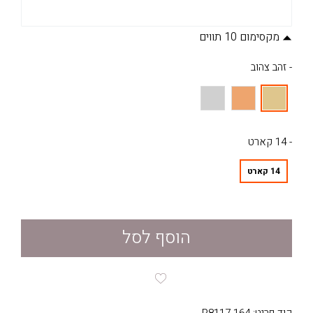
מקסימום 10 תווים
- זהב צהוב
- 14 קארט
14 קארט
הוסף לסל