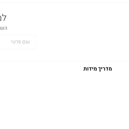
למ
השאר
מדריך מידות