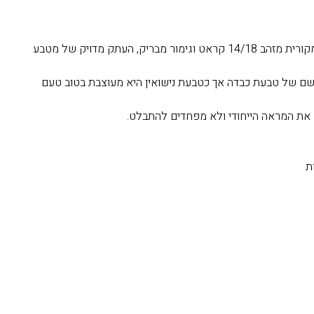
טבעת חותם משוכללת ומקורית מזהב 14/18 קראט וגימור מבריק, העתק מדויק של מטבע
ושם של טבעת כבדה אך כטבעת נישואין היא מעוצבת בטוב טעם
ת המראה הייחודי ולא מפחדים להתבלט.
ת