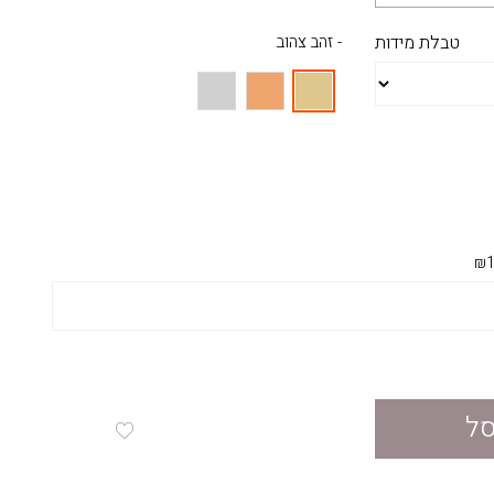
טבלת מידות
- זהב צהוב
₪1
סל