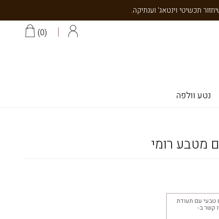
0
נטע וולפה
 מטבע רומי
 טבעי עם תעודת
יצוב 18K צרו קשר ב-