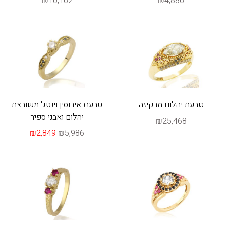
₪10,162
₪4,886
טבעת יהלום מרקיזה
טבעת אירוסין וינטג' משובצת
יהלום ואבני ספיר
₪25,468
₪2,849
₪5,986