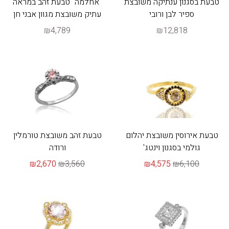
טבעת בסגנון ענתיקה משובצת
"אחלמה" טבעת זהב במראה
ספיר לבן ורובי
עתיק משובצת מגוון אבני חן
₪4,789
₪12,818
טבעת אירוסין משובצת יהלום
טבעת זהב משובצת טורמלין
גולמי בסגנון וינטג'
ורודה
₪2,670
₪3,560
₪4,575
₪6,100