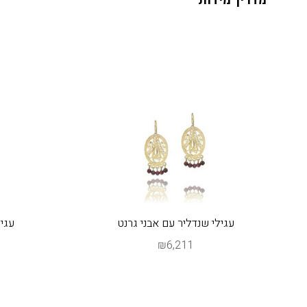
מדריך מידות
עגילי שנדליר עם אבני גרנט
עגיל
₪6,211