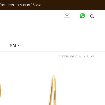
מעל 35 שנות עיצוב ויצירה של עבודת יד תוצרת הארץ. שנתיים אחריות. ניסיון והתמחות בעיצוב אישי, תיקון ושיחזור תכשיטי וינטאג' וענתיקה.
!SALE
ראשי
עגילי זהב שנדליר