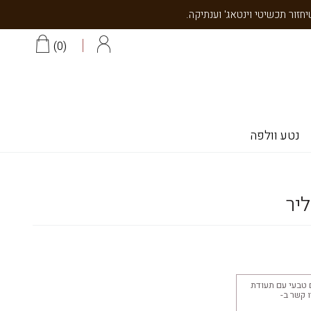
0
נטע וולפה
ליר
 טבעי עם תעודת
יצוב 18K צרו קשר ב-