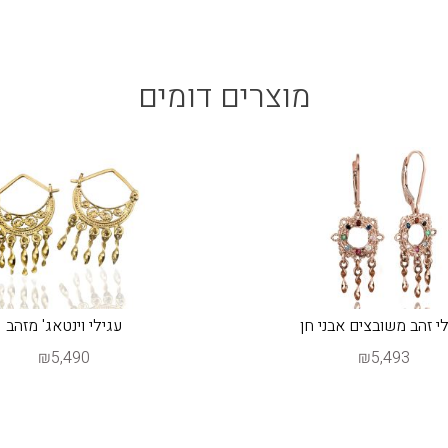
מוצרים דומים
י זהב משובצים אבני חן
עגילי וינטאג' מזהב
₪5,490
₪5,493