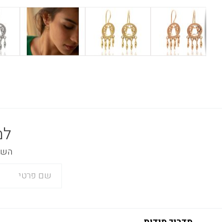
למ
השאר