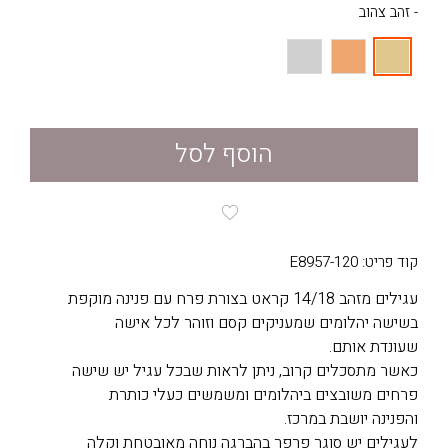
- זהב צהוב
הוסף לסל
קוד פריט: E8957-120
עגילים מזהב 14/18 קראט בצורת פרח עם פנינה מוקפת
בשישה יהלומים שמעניקים קסם וזוהר לכל אישה
שעונדת אותם.
כאשר מתסכלים קרוב, ניתן לראות שבכל עגיל יש שישה
פרחים משובצים ביהלומים ומשמשים כעלי כותרת
והפנינה יושבת במרכז.
לעגילים יש סוגר פרפר בהברגה נוחה מאובטחת וקלה