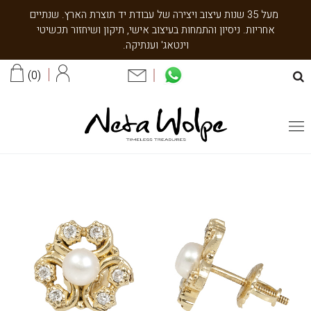
מעל 35 שנות עיצוב ויצירה של עבודת יד תוצרת הארץ. שנתיים
אחריות. ניסיון והתמחות בעיצוב אישי, תיקון ושיחזור תכשיטי
וינטאג' וענתיקה.
0