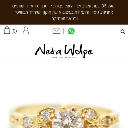
מעל 35 שנות עיצוב ויצירה של עבודת יד תוצרת הארץ. שנתיים
אחריות. ניסיון והתמחות בעיצוב אישי, תיקון ושיחזור תכשיטי
וינטאג' וענתיקה.
0