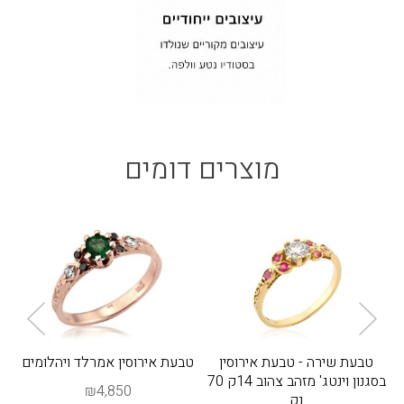
מוצרים דומים
טבעת שירה - טבעת אירוסין
טבעת אירוסין אמרלד ויהלומים
ט
בסגנון וינטג' מזהב צהוב 14ק 70
₪4,850
נק