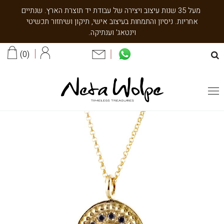
מעל 35 שנות עיצוב ויצירה של עבודת יד תוצרת הארץ. שנתיים
אחריות. ניסיון והתמחות בעיצוב אישי, תיקון ושיחזור תכשיטי
וינטאג' וענתיקה.
0