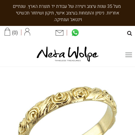
מעל 35 שנות עיצוב ויצירה של עבודת יד תוצרת הארץ. שנתיים
אחריות. ניסיון והתמחות בעיצוב אישי, תיקון ושיחזור תכשיטי
וינטאג' וענתיקה.
0