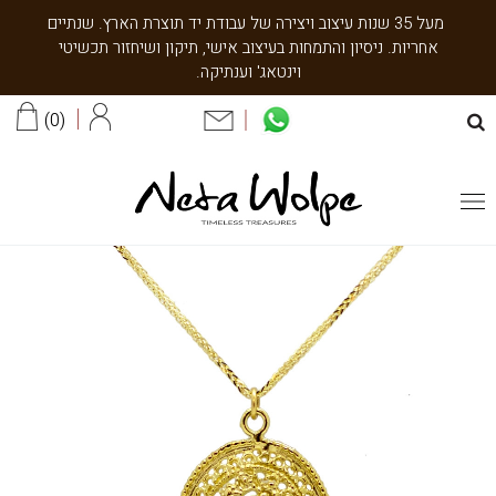
מעל 35 שנות עיצוב ויצירה של עבודת יד תוצרת הארץ. שנתיים
אחריות. ניסיון והתמחות בעיצוב אישי, תיקון ושיחזור תכשיטי
וינטאג' וענתיקה.
0