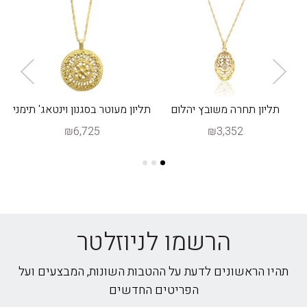
ן
תליון תחרה משובץ יהלום
תליון מעוטר בסגנון וינטאג' תימני
₪6,725
₪3,352
הרשמו לניוזלטר
תהיו הראשונים לדעת על ההטבות השונות, המבצעים ועל
הפריטים החדשים