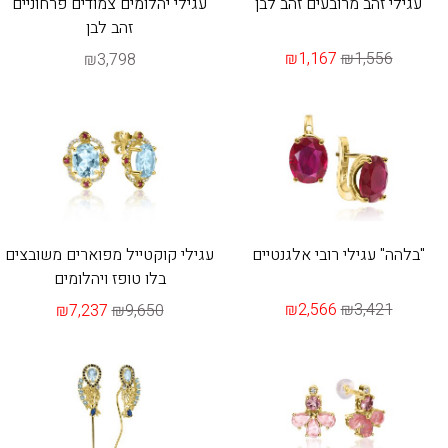
עגילי זהב מרובעים זהב לבן
עגילי יהלומים צמודים פרחוניים
זהב לבן
₪1,167
₪1,556
₪3,798
"בלהה" עגילי רובי אלגנטיים
עגילי קוקטייל מפוארים משובצים
בלו טופז ויהלומים
₪2,566
₪3,421
₪7,237
₪9,650