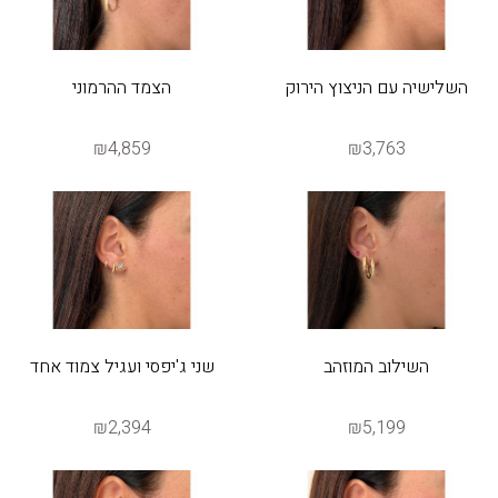
השלישיה עם הניצוץ הירוק
הצמד ההרמוני
₪4,859
₪3,763
השילוב המוזהב
שני ג'יפסי ועגיל צמוד אחד
₪2,394
₪5,199