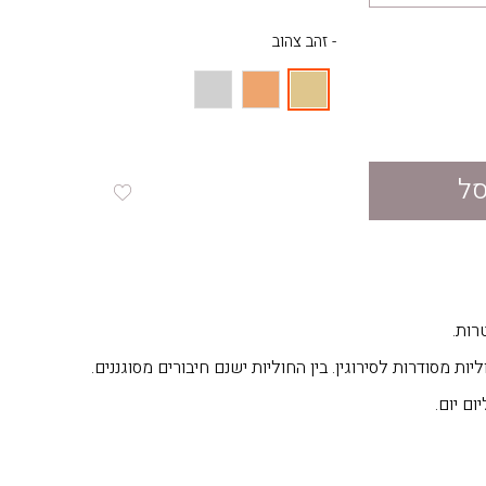
- זהב צהוב
סל
רות.
ום יום.