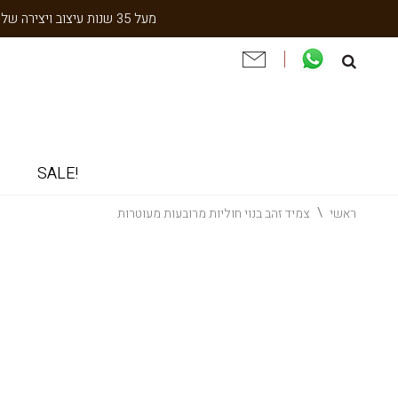
מעל 35 שנות עיצוב ויצירה של עבודת יד תוצרת הארץ. שנתיים אחריות. ניסיון והתמחות בעיצוב אישי, תיקון ושיחזור תכשיטי וינטאג' וענתיקה.
!SALE
ראשי
צמיד זהב בנוי חוליות מרובעות מעוטרות