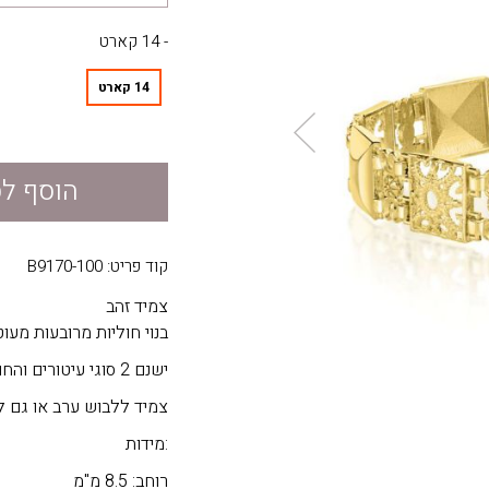
- 14 קארט
14 קארט
הוסף ל
קוד פריט: B9170-100
צמיד זהב
בנוי חוליות מרובעות מעוט
ישנם 2 סוגי עיטורים והחוליות מסודרות לסירוגין. בין החוליות ישנם חיבורים מסוגננים.
צמיד ללבוש ערב או גם לי
:מידות
רוחב: 8.5 מ"מ