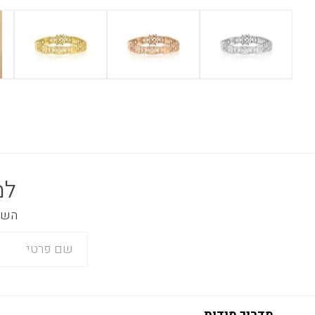
למ
השאר