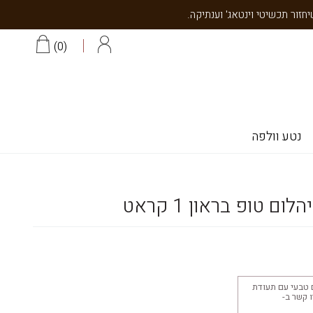
0
נטע וולפה
ם טופ בראון 1 קראט
 טבעי עם תעודת
יצוב 18K צרו קשר ב-