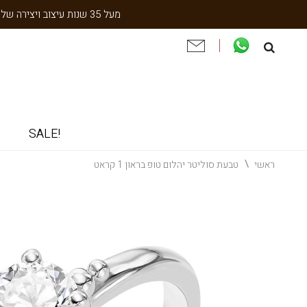
מעל 35 שנות עיצוב ויצירה של עבודת יד תוצרת הארץ. שנתיים אחריות. ניסיון והתמחות בעיצוב אישי, תיקון ושיחזור תכשיטי וינטאג' וענתיקה.
!SALE
ראשי
טבעת סוליטר יהלום טופ בראון 1 קראט