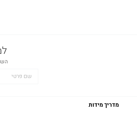
למ
השאר
מדריך מידות