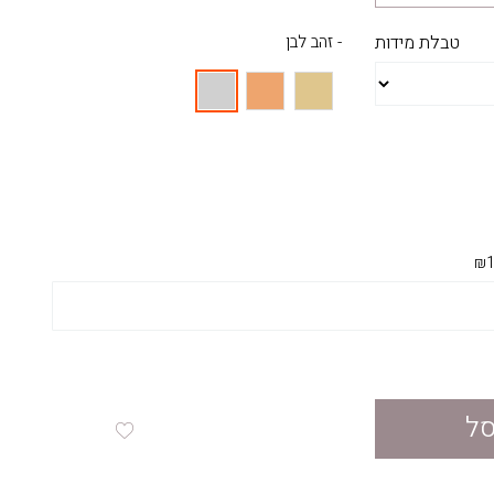
טבלת מידות
- זהב לבן
₪1
סל