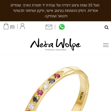
מעל 35 שנות עיצוב ויצירה של עבודת יד תוצרת הארץ. שנתיים
אחריות. ניסיון והתמחות בעיצוב אישי, תיקון ושיחזור תכשיטי
וינטאג' וענתיקה.
0