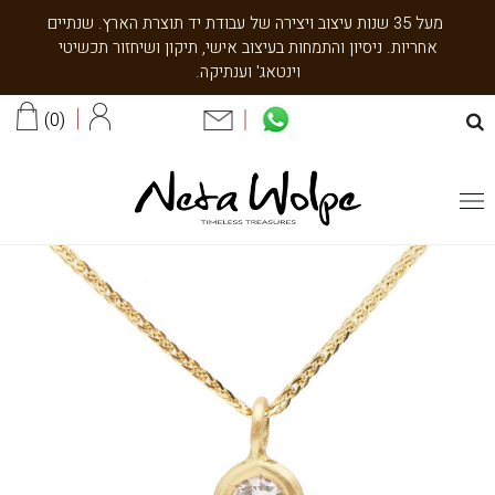
מעל 35 שנות עיצוב ויצירה של עבודת יד תוצרת הארץ. שנתיים
אחריות. ניסיון והתמחות בעיצוב אישי, תיקון ושיחזור תכשיטי
וינטאג' וענתיקה.
0