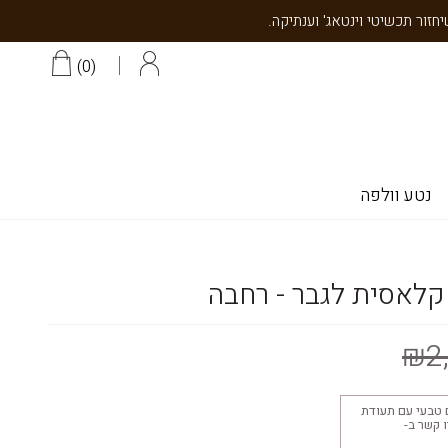
0
נטע וולפה
קלאסית לגבר - רחבה
₪2
 טבעי עם תעודת
יצוב 18K צרו קשר ב-