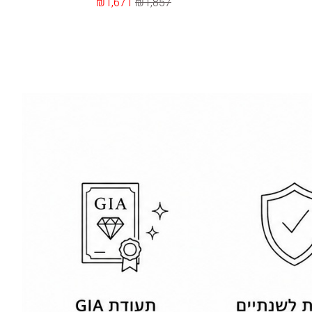
₪1,671
₪1,857