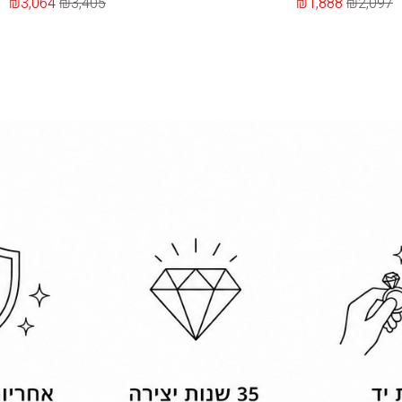
₪3,064
₪3,405
₪1,888
₪2,097