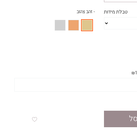
טבלת מידות
- זהב צהוב
₪1
סל