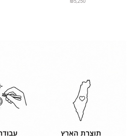
₪5,250