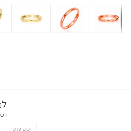
למ
השאר