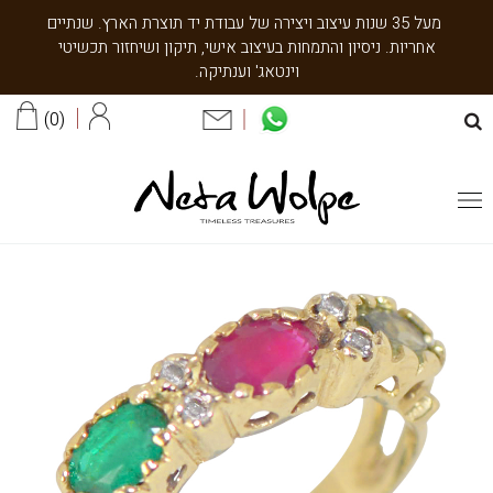
מעל 35 שנות עיצוב ויצירה של עבודת יד תוצרת הארץ. שנתיים
אחריות. ניסיון והתמחות בעיצוב אישי, תיקון ושיחזור תכשיטי
וינטאג' וענתיקה.
0