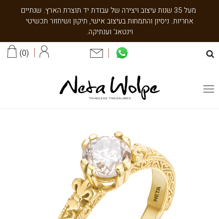
מעל 35 שנות עיצוב ויצירה של עבודת יד תוצרת הארץ. שנתיים
אחריות. ניסיון והתמחות בעיצוב אישי, תיקון ושיחזור תכשיטי
וינטאג' וענתיקה.
0