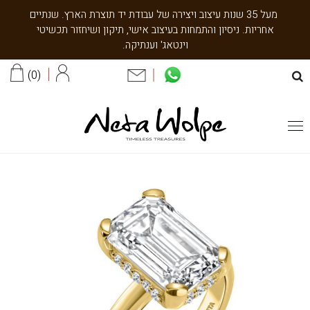
מעל 35 שנות עיצוב ויצירה של עבודת יד תוצרת הארץ. שנתיים
אחריות. ניסיון והתמחות בעיצוב אישי, תיקון ושיחזור תכשיטי
וינטאג' וענתיקה.
0