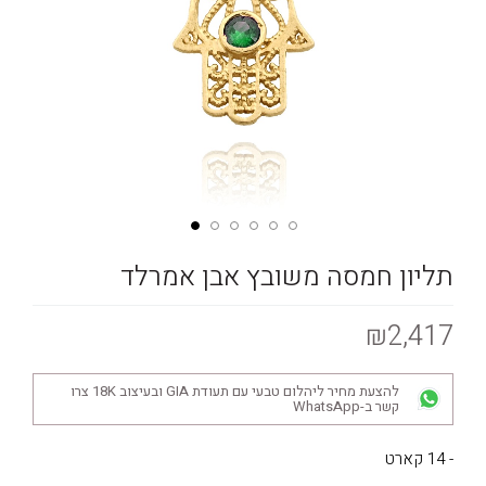
תליון חמסה משובץ אבן אמרלד
₪2,417
להצעת מחיר ליהלום טבעי עם תעודת GIA ובעיצוב 18K צרו
קשר ב-WhatsApp
- 14 קארט