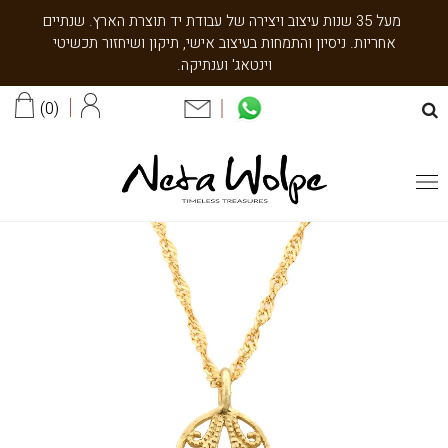
מעל 35 שנות עיצוב ויצירה של עבודת יד תוצרת הארץ. שנתיים
אחריות. ניסיון והתמחות בעיצוב אישי, תיקון ושיחזור תכשיטי
וינטאג' וענתיקה.
0