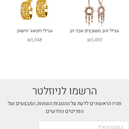
עגילי זהב משובצים אבני חן
עגילי וינטאג' חישוק
₪5,948
₪5,493
הרשמו לניוזלטר
תהיו הראשונים לדעת על ההטבות השונות, המבצעים ועל
הפריטים החדשים