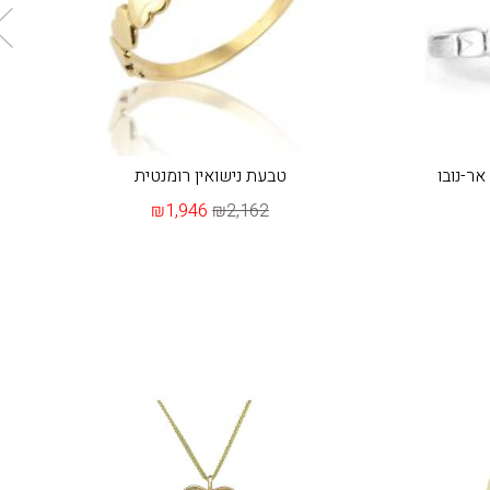
אר-נובו
טבעת נישואין רומנטית
₪1,946
₪2,162