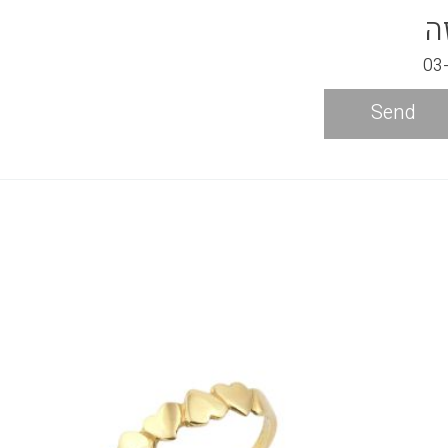
ה
Send