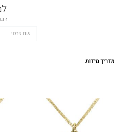
למ
השאר
מדריך מידות