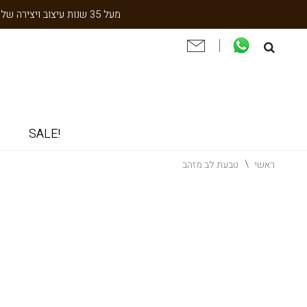
מעל 35 שנות עיצוב ויצירה של עבודת יד תוצרת הארץ. שנתיים אחריות. ניסיון והתמחות בעיצוב אישי, תיקון ושיחזור תכשיטי וינטאג' וענתיקה.
!SALE
ראשי
טבעת לב מזהב