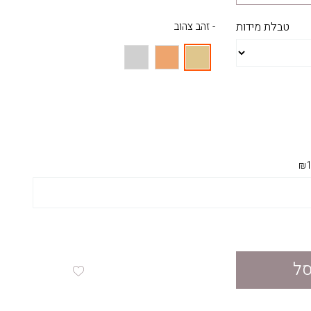
טבלת מידות
- זהב צהוב
₪1
סל