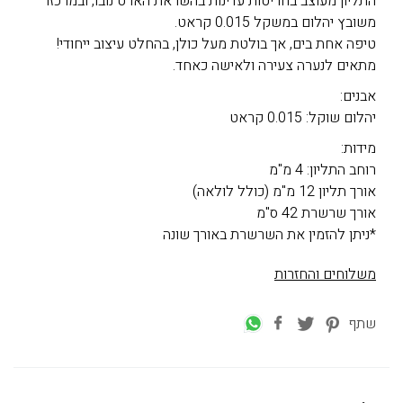
התליון מעוצב בחריטות עדינות בהשראת הארט נובו, ובמרכזו
משובץ יהלום במשקל 0.015 קראט.
טיפה אחת בים, אך בולטת מעל כולן, בהחלט עיצוב ייחודי!
מתאים לנערה צעירה ולאישה כאחד.
אבנים:
יהלום שוקל: 0.015 קראט
מידות:
רוחב התליון: 4 מ"מ
אורך תליון 12 מ"מ (כולל לולאה)
אורך שרשרת 42 ס"מ
*ניתן להזמין את השרשרת באורך שונה
משלוחים והחזרות
שתף