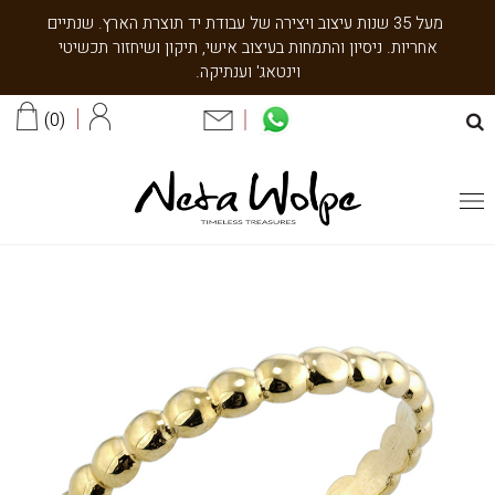
מעל 35 שנות עיצוב ויצירה של עבודת יד תוצרת הארץ. שנתיים
אחריות. ניסיון והתמחות בעיצוב אישי, תיקון ושיחזור תכשיטי
וינטאג' וענתיקה.
0