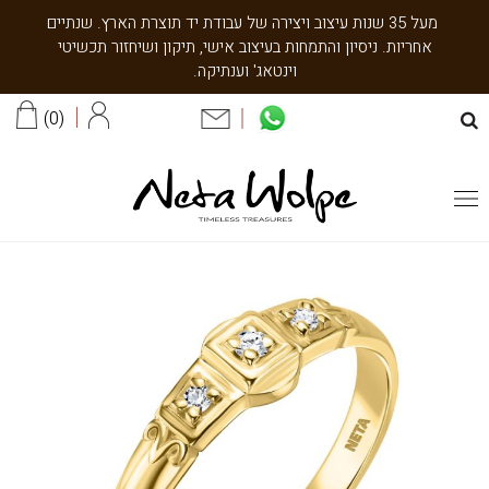
מעל 35 שנות עיצוב ויצירה של עבודת יד תוצרת הארץ. שנתיים
אחריות. ניסיון והתמחות בעיצוב אישי, תיקון ושיחזור תכשיטי
וינטאג' וענתיקה.
0