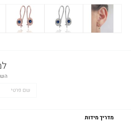
למ
השאר
מדריך מידות