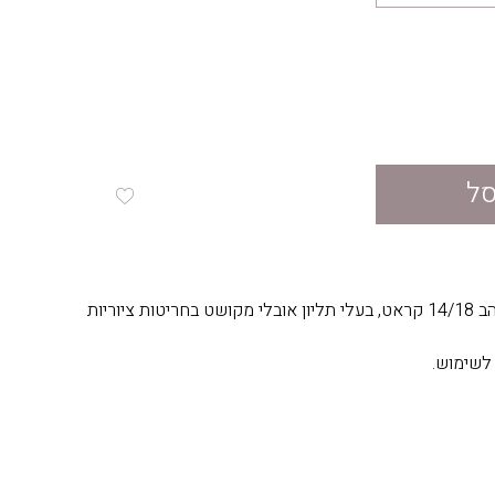
סל
עגילים מעודנים ויפים מזהב 14/18 קראט, בעלי תליון אובלי מקושט בחריטות ציוריות
 לשימוש.