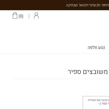
0
נטע וולפה
 משובצים ספיר
 טבעי עם תעודת
יצוב 18K צרו קשר ב-