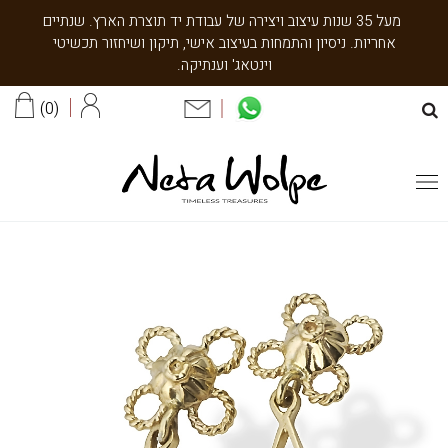
מעל 35 שנות עיצוב ויצירה של עבודת יד תוצרת הארץ. שנתיים
אחריות. ניסיון והתמחות בעיצוב אישי, תיקון ושיחזור תכשיטי
וינטאג' וענתיקה.
0