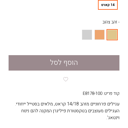
14 קארט
- זהב צהוב
הוסף לסל
קוד פריט: E8178-100
עגילים פרחוניים מזהב 14/18 קראט, מלאים בסטייל ייחודי.
העגילים מעוצבים בטקסטורת פיליגרן המקנה להם נינוח
וינטאג'.