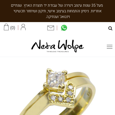
מעל 35 שנות עיצוב ויצירה של עבודת יד תוצרת הארץ. שנתיים
אחריות. ניסיון והתמחות בעיצוב אישי, תיקון ושיחזור תכשיטי
וינטאג' וענתיקה.
0