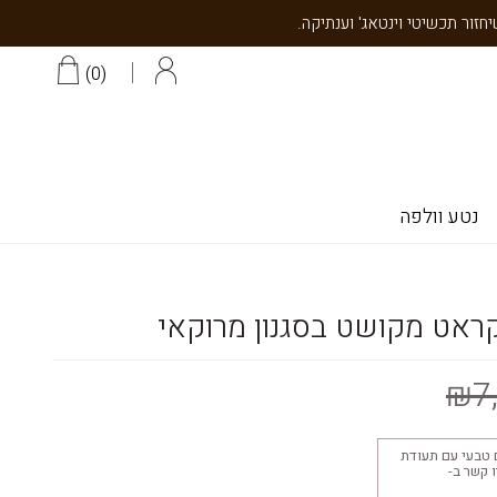
0
נטע וולפה
₪7
 טבעי עם תעודת
יצוב 18K צרו קשר ב-