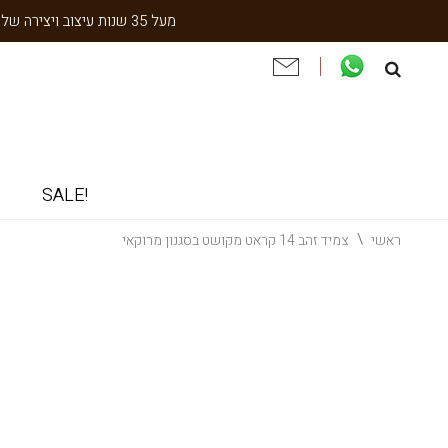
מעל 35 שנות עיצוב ויצירה של עבודת יד תוצרת הארץ. שנתיים אחריות. ניסיון והתמחות בעיצוב אישי, תיקון ושיחזור תכשיטי וינטאג' וענתיקה.
!SALE
ראשי
צמיד זהב 14 קראט מקושט בסגנון מרוקאי