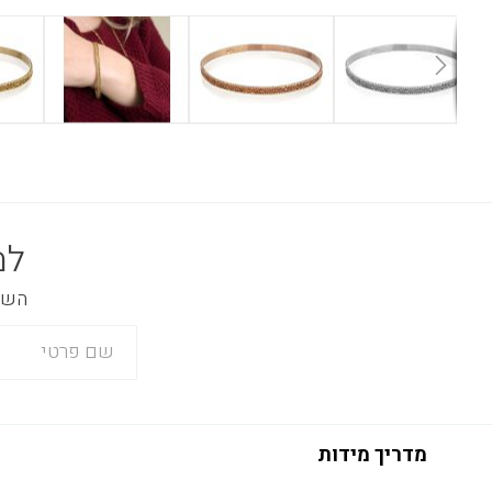
למ
השאר
מדריך מידות