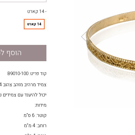
- 14 קארט
14 קארט
הוסף ל
קוד פריט: B9010-100
צמיד מרהיב מזהב צהוב 14 קראט בעל חריטה עדינה בעבודת יד.
יכול להיענד עם צמידים נ
מידות:
קוטר: 6 ס"מ
רוחב: 4 מ"מ