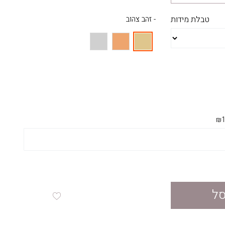
טבלת מידות
- זהב צהוב
₪1
סל