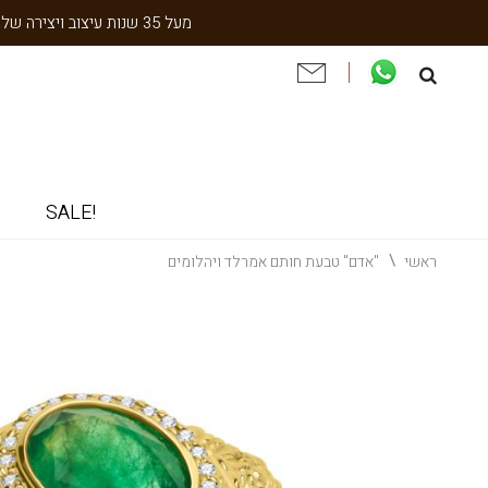
מעל 35 שנות עיצוב ויצירה של עבודת יד תוצרת הארץ. שנתיים אחריות. ניסיון והתמחות בעיצוב אישי, תיקון ושיחזור תכשיטי וינטאג' וענתיקה.
!SALE
ראשי
"אדם" טבעת חותם אמרלד ויהלומים