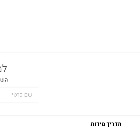
למ
השאר
מדריך מידות