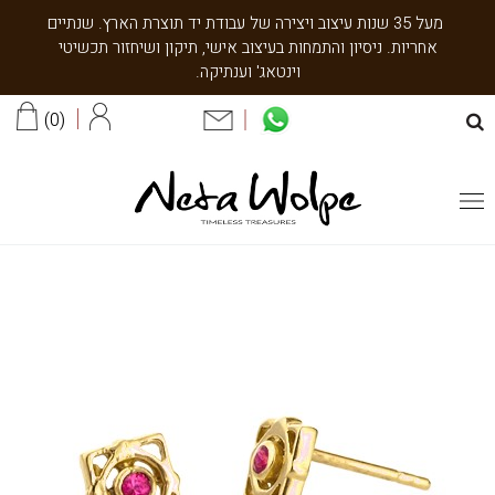
מעל 35 שנות עיצוב ויצירה של עבודת יד תוצרת הארץ. שנתיים
אחריות. ניסיון והתמחות בעיצוב אישי, תיקון ושיחזור תכשיטי
וינטאג' וענתיקה.
0