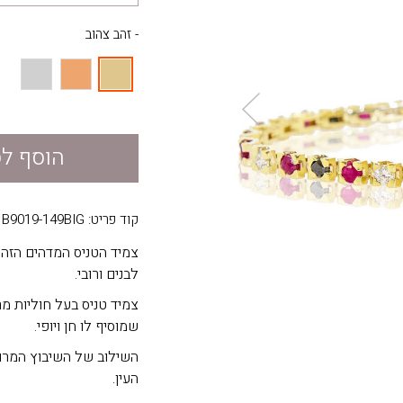
- זהב צהוב
הוסף ל
קוד פריט: B9019-149BIG
לבנים ורובי.
צמיד טניס בעל חוליות מר
שמוסיף לו חן ויופי.
השילוב של השיבוץ המרוב
העין.