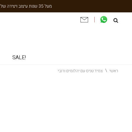
מעל 35 שנות עיצוב ויצירה של עבודת יד תוצרת הארץ. שנתיים אחריות. ניסיון והתמחות בעיצוב אישי, תיקון ושיחזור תכשיטי וינטאג' וענתיקה.
!SALE
ראשי
צמיד טניס עם יהלומים ורובי