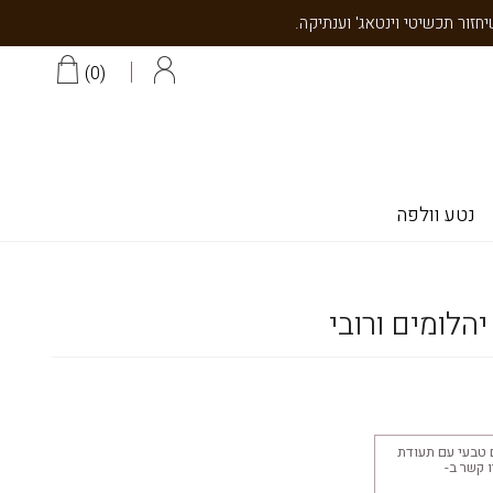
0
נטע וולפה
הלומים ורובי
 טבעי עם תעודת
יצוב 18K צרו קשר ב-