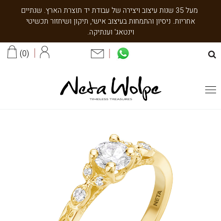
מעל 35 שנות עיצוב ויצירה של עבודת יד תוצרת הארץ. שנתיים
אחריות. ניסיון והתמחות בעיצוב אישי, תיקון ושיחזור תכשיטי
וינטאג' וענתיקה.
0