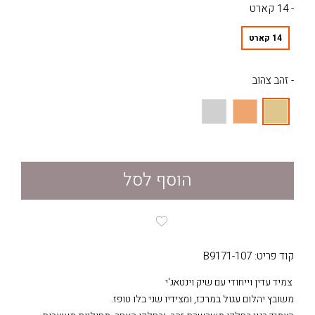
- 14 קארט
14 קארט
- זהב צהוב
הוסף לסל
קוד פריט: B9171-107
צמיד עדין וייחודי עם שיק וינטאג'י
משובץ יהלום עגול במרכז, ומצידיו שני בלו טופז.