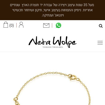
מעל 35 שנות עיצוב ויצירה של עבודת יד תוצרת הארץ. שנתיים
אחריות. ניסיון והתמחות בעיצוב אישי, תיקון ושיחזור תכשיטי
וינטאג' וענתיקה.
0