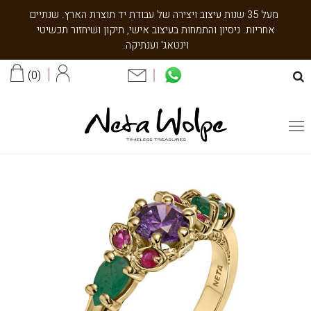
מעל 35 שנות עיצוב ויצירה של עבודת יד תוצרת הארץ. שנתיים
אחריות. ניסיון והתמחות בעיצוב אישי, תיקון ושיחזור תכשיטי
וינטאג' וענתיקה.
0