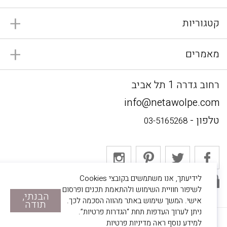
קטגוריות
מאמרים
רחוב גדרה 1 תל אביב
info@netawolpe.com
טלפון -
03-5165268
לידיעתך, אנו משתמשים בקובצי Cookies
אתר מאובטח
לשיפור חוויית השימוש ולהתאמת תכנים ופרסום
הבנתי,
אישי. המשך שימוש באתר מהווה הסכמה לכך.
תודה
ניתן לערוך העדפות תחת “הגדרות פרטיות”.
© 2022 נטע וולפה. כל הזכויות שמורות.
למידע נוסף ראה
מדיניות פרטיות